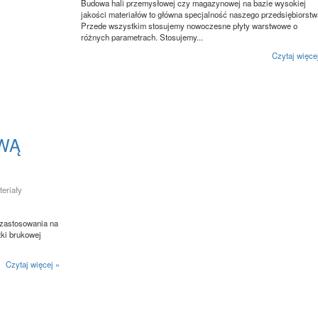
Budowa hali przemysłowej czy magazynowej na bazie wysokiej
jakości materiałów to główna specjalność naszego przedsiębiorstw
Przede wszystkim stosujemy nowoczesne płyty warstwowe o
różnych parametrach. Stosujemy...
Czytaj więce
WĄ
teriały
 zastosowania na
tki brukowej
Czytaj więcej »