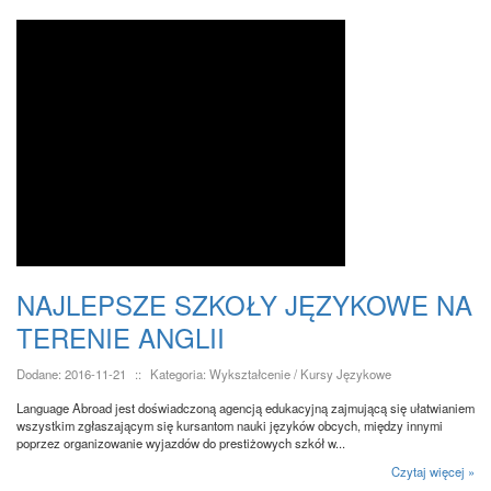
NAJLEPSZE SZKOŁY JĘZYKOWE NA
TERENIE ANGLII
Dodane: 2016-11-21
::
Kategoria: Wykształcenie / Kursy Językowe
Language Abroad jest doświadczoną agencją edukacyjną zajmującą się ułatwianiem
wszystkim zgłaszającym się kursantom nauki języków obcych, między innymi
poprzez organizowanie wyjazdów do prestiżowych szkół w...
Czytaj więcej »