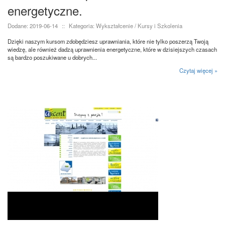
energetyczne.
Dodane: 2019-06-14
::
Kategoria: Wykształcenie / Kursy i Szkolenia
Dzięki naszym kursom zdobędziesz uprawniania, które nie tylko poszerzą Twoją
wiedzę, ale również dadzą uprawnienia energetyczne, które w dzisiejszych czasach
są bardzo poszukiwane u dobrych...
Czytaj więcej »