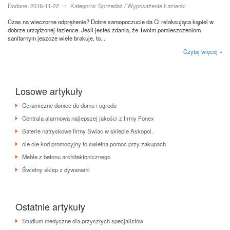
Dodane: 2016-11-22
::
Kategoria: Sprzedaż / Wyposażenie Łazienki
Czas na wieczorne odprężenie? Dobre samopoczucie da Ci relaksująca kąpiel w
dobrze urządzonej łazience. Jeśli jesteś zdania, że Twoim pomieszczeniom
sanitarnym jeszcze wiele brakuje, to...
Czytaj więcej »
Losowe artykuły
Ceramiczne donice do domu i ogrodu
Centrala alarmowa najlepszej jakości z firmy Fonex
Baterie natryskowe firmy Swiac w sklepie Askopol.
ole ole kod promocyjny to świetna pomoc przy zakupach
Meble z betonu architektonicznego
Świetny sklep z dywanami
Ostatnie artykuły
Studium medyczne dla przyszłych specjalistów