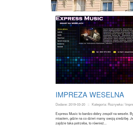
IMPREZA WESELNA
Dodane: 2019-03-20
::
Kategoria: Rozrywka / Impr
Express Music to bardzo dobry zespół na wesele. B
miastem, gdzie na co dzień mamy swoją siedzibę. Je
zajdzie taka potrzeba, to również...