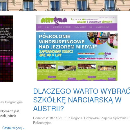
DLACZEGO WARTO WYBRA
SZKÓŁKĘ NARCIARSKĄ W
ezy Integracyjne
AUSTRII?
ydgoszcz jest
żeli jednak
Dodane: 2018-11-22
::
Kategoria: Rozrywka / Zajęcia Sportowe i
Rekreacyjne
Czytaj więcej »