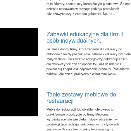
m.in. klamry, zaciski czy karabińczyki plastikowe. Są one
szeroko stosowane w różnego rodzaju produktach
odzieżowych czy z zakresu galanterii. Np. ka...
Zabawki edukacyjne dla firm i
osób indywidualnych.
Szukasz dobrej firmy, która zabawki dla edukacyjne
chłopców? Kiedy poszukujesz zabawek edukacyjnych dla
małych dzieci, niezależnie od tego czy potrzebujesz ich
dla dziewczynek czy chłopców, to u nas w sklepie z
pewnością znajdziesz odpowiednie produkty. Posiadamy
zabawki dla dzieci praktycznie w każdym wieku....
Tanie zestawy meblowe do
restauracji
Meble do restauracji lub obiektu hotelowego to
przykładowe propozycje od firmy Meblomat,
wyróżniającej się wieloletnim doświadczeniem w
produkcji tego rodzaju funkcjonalnych i stylowych
zestawów. Wszystkie projekty tworzone są na