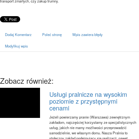
transport zmarłych, czy zakup trumny.
Dodaj Komentarz
Poleć stronę
Wpis zawiera błędy
Modyfikuj wpis
Zobacz również:
Usługi pralnicze na wysokim
poziomie z przystępnymi
cenami
Jeżeli powierzamy pranie (Warszawa) zewnętrznym
zakładom, najczęściej korzystamy ze specjalistycznych
usług, jakich nie mamy możliwości przeprowadzić
samodzielnie, we własnym domu. Nasza Pralnia to
stołeczny zakład podejmujący się realizacji, nawet