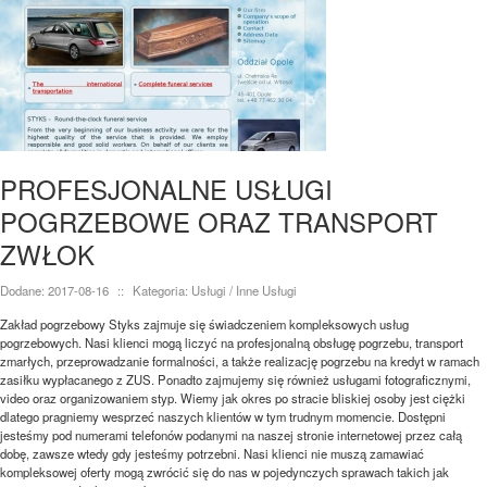
PROFESJONALNE USŁUGI
POGRZEBOWE ORAZ TRANSPORT
ZWŁOK
Dodane: 2017-08-16
::
Kategoria: Usługi / Inne Usługi
Zakład pogrzebowy Styks zajmuje się świadczeniem kompleksowych usług
pogrzebowych. Nasi klienci mogą liczyć na profesjonalną obsługę pogrzebu, transport
zmarłych, przeprowadzanie formalności, a także realizację pogrzebu na kredyt w ramach
zasiłku wypłacanego z ZUS. Ponadto zajmujemy się również usługami fotograficznymi,
video oraz organizowaniem styp. Wiemy jak okres po stracie bliskiej osoby jest ciężki
dlatego pragniemy wesprzeć naszych klientów w tym trudnym momencie. Dostępni
jesteśmy pod numerami telefonów podanymi na naszej stronie internetowej przez całą
dobę, zawsze wtedy gdy jesteśmy potrzebni. Nasi klienci nie muszą zamawiać
kompleksowej oferty mogą zwrócić się do nas w pojedynczych sprawach takich jak