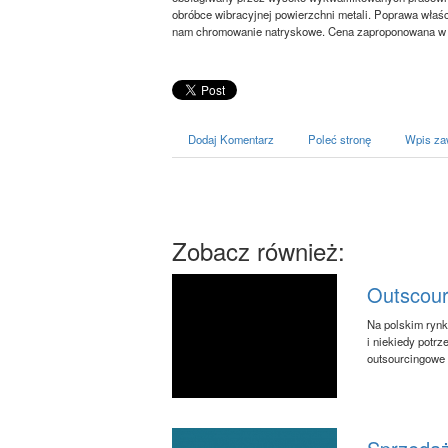
obróbce wibracyjnej powierzchni metali. Poprawa właśc
nam chromowanie natryskowe. Cena zaproponowana w t
Dodaj Komentarz
Poleć stronę
Wpis za
Zobacz również:
Outscour
Na polskim rynk
i niekiedy potrz
outsourcingowe 