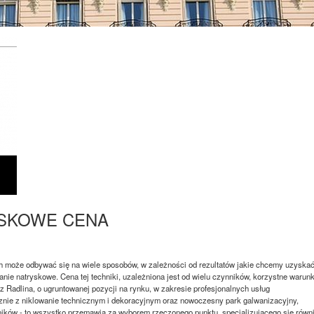
SKOWE CENA
 może odbywać się na wiele sposobów, w zależności od rezultatów jakie chcemy uzyskać
ie natryskowe. Cena tej techniki, uzależniona jest od wielu czynników, korzystne warunk
 Radlina, o ugruntowanej pozycji na rynku, w zakresie profesjonalnych usług
ącznie z niklowanie technicznym i dekoracyjnym oraz nowoczesny park galwanizacyjny,
ków - to wszystko przemawia za wyborem rzeczonego punktu, specjalizującego się równ