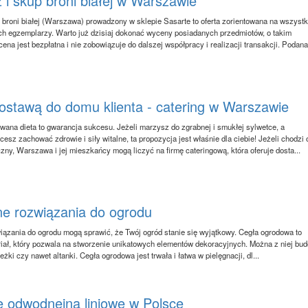
 i skup broni białej w Warszawie
 broni białej (Warszawa) prowadzony w sklepie Sasarte to oferta zorientowana na wszystk
ch egzemplarzy. Warto już dzisiaj dokonać wyceny posiadanych przedmiotów, o takim
ena jest bezpłatna i nie zobowiązuje do dalszej współpracy i realizacji transakcji. Podana 
dostawą do domu klienta - catering w Warszawie
wana dieta to gwarancja sukcesu. Jeżeli marzysz do zgrabnej i smukłej sylwetce, a
esz zachować zdrowie i siły witalne, ta propozycja jest właśnie dla ciebie! Jeżeli chodzi 
czny, Warszawa i jej mieszkańcy mogą liczyć na firmę cateringową, która oferuje dosta...
ne rozwiązania do ogrodu
iązania do ogrodu mogą sprawić, że Twój ogród stanie się wyjątkowy. Cegła ogrodowa to
iał, który pozwala na stworzenie unikatowych elementów dekoracyjnych. Można z niej bu
żki czy nawet altanki. Cegła ogrodowa jest trwała i łatwa w pielęgnacji, dl...
e odwodneina liniowe w Polsce