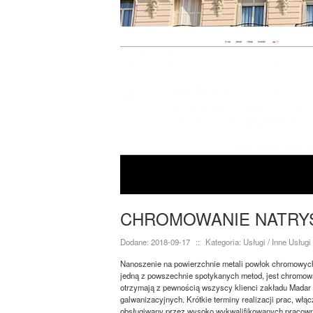
CHROMOWANIE NATRY
Dodane: 2018-09-17
::
Kategoria: Usługi / Inne Usługi
Nanoszenie na powierzchnie metali powłok chromowych
jedną z powszechnie spotykanych metod, jest chromowan
otrzymają z pewnością wszyscy klienci zakładu Madar z
galwanizacyjnych. Krótkie terminy realizacji prac, wł
obsługiwany przez wysoko wykwalifikowanych pracowni