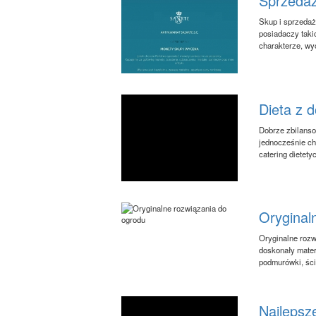
Sprzedaż
Skup i sprzedaż
posiadaczy taki
charakterze, wyc
Dieta z 
Dobrze zbilanso
jednocześnie chc
catering dietety
Oryginal
Oryginalne rozw
doskonały mater
podmurówki, ście
Najlepsz