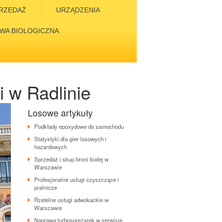
RZEDAŻ
URZĄDZENIA
WA BIOLOGICZNA
 w Radlinie
Losowe artykuły
Podkłady epoxydowe do samochodu
Statystyki dla gier losowych i
hazardowych
Sprzedaż i skup broni białej w
Warszawie
Profesjonalne usługi czyszczące i
pralnicze
Rzetelne usługi adwokackie w
Warszawie
Naprawa turbosprężarek w serwisie