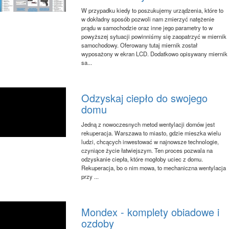
W przypadku kiedy to poszukujemy urządzenia, które to
w dokładny sposób pozwoli nam zmierzyć natężenie
prądu w samochodzie oraz inne jego parametry to w
powyższej sytuacji powinniśmy się zaopatrzyć w miernik
samochodowy. Oferowany tutaj miernik został
wyposażony w ekran LCD. Dodatkowo opisywany miernik
sa...
Odzyskaj ciepło do swojego
domu
Jedną z nowoczesnych metod wentylacji domów jest
rekuperacja. Warszawa to miasto, gdzie mieszka wielu
ludzi, chcących inwestować w najnowsze technologie,
czyniące życie łatwiejszym. Ten proces pozwala na
odzyskanie ciepła, które mogłoby uciec z domu.
Rekuperacja, bo o nim mowa, to mechaniczna wentylacja
przy ...
Mondex - komplety obiadowe i
ozdoby