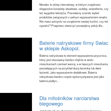
Mondex to sklep internetowy, w którym znajdziesz
eleganckie komplety obiadowe, ozdoby, oświetlenie, czy
też wygodne tekstylia. Posiadamy szeroki wybór
produktów związanych z pełnym wyposażeniem wnętrz.
Nie masz pomysłu na urządzenie swojej kuchni, czy też
sypialni? Pragniesz stworzyć przepiękny pokój dla...
Baterie natryskowe firmy Swiac
w sklepie Askopol.
Bateria natryskowa to element wyposażenia prysznica,
który jest stosowany bardzo chętnie w wielu
mieszkaniach zamiast wanny, a w lepszych mieszkania
posiadających na przykład dużą łazienkę lub dwie
łazienki, jako wyposażenie dodatkowe. Bateria
natryskowa bardzo często wykorzystywana jest jako
bateria podtyn...
Dla miłośników narciarstwa
biegowego
Jeżeli tak jak my doceniacie narciarstwo biegowe i