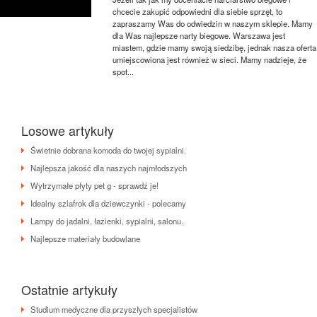
chcecie zakupić odpowiedni dla siebie sprzęt, to
zapraszamy Was do odwiedzin w naszym sklepie. Mamy
dla Was najlepsze narty biegowe. Warszawa jest
miastem, gdzie mamy swoją siedzibę, jednak nasza oferta
umiejscowiona jest również w sieci. Mamy nadzieje, że
spot...
Losowe artykuły
Świetnie dobrana komoda do twojej sypialni.
Najlepsza jakość dla naszych najmłodszych
Wytrzymałe płyty pet g - sprawdź je!
Idealny szlafrok dla dziewczynki - polecamy
Lampy do jadalni, łazienki, sypialni, salonu.
Najlepsze materiały budowlane
Ostatnie artykuły
Studium medyczne dla przyszłych specjalistów