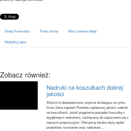
Dodaj Komentarz
Poleć stronę
Wpis zawiera błędy
Modyfikuj wpis
Zobacz również:
Nadruki na koszulkach dobrej
jakości
AKprint to doświadczona i prężnie działająca na rynku
firma, która zapewni Państwu najlepszej jakości nadruki
na koszulkach. Jeżeli pragniecie posiadać koszulkę z
wyjątkowym nadrukiem, zachęcamy do zapoznania się z
naszymi propozycjami. Oferujemy bardzo duży wybór
produktów, rozmiarów oraz nadruków, ...