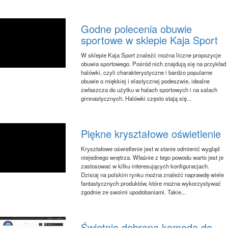
Godne polecenia obuwie
sportowe w sklepie Kaja Sport
W sklepie Kaja Sport znaleźć można liczne propozycje
obuwia sportowego. Pośród nich znajdują się na przykład
halówki, czyli charakterystyczne i bardzo popularne
obuwie o miękkiej i elastycznej podeszwie, idealne
zwłaszcza do użytku w halach sportowych i na salach
gimnastycznych. Halówki często stają się...
Piękne kryształowe oświetlenie
Kryształowe oświetlenie jest w stanie odmienić wygląd
niejednego wnętrza. Właśnie z tego powodu warto jest je
zastosować w kilku interesujących konfiguracjach.
Dzisiaj na polskim rynku można znaleźć naprawdę wiele
fantastycznych produktów, które można wykorzystywać
zgodnie ze swoimi upodobaniami. Takie...
Świetnie dobrana komoda do