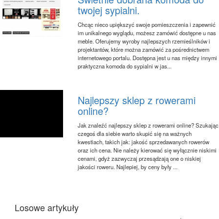
twojej sypialni.
Chcąc nieco upiększyć swoje pomieszczenia i zapewnić
im unikalnego wyglądu, możesz zamówić dostępne u nas
meble. Oferujemy wyroby najlepszych rzemieślników i
projektantów, które można zamówić za pośrednictwem
internetowego portalu. Dostępna jest u nas między innymi
praktyczna komoda do sypialni w jas...
Najlepszy sklep z rowerami
online?
Jak znaleźć najlepszy sklep z rowerami online? Szukając
czegoś dla siebie warto skupić się na ważnych
kwestiach, takich jak: jakość sprzedawanych rowerów
oraz ich cena. Nie należy kierować się wyłącznie niskimi
cenami, gdyż zazwyczaj przesądzają one o niskiej
jakości roweru. Najlepiej, by ceny były ...
Losowe artykuły