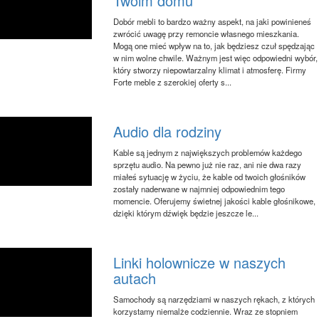
Twoim domu
Dobór mebli to bardzo ważny aspekt, na jaki powinieneś
zwrócić uwagę przy remoncie własnego mieszkania.
Mogą one mieć wpływ na to, jak będziesz czuł spędzając
w nim wolne chwile. Ważnym jest więc odpowiedni wybór,
który stworzy niepowtarzalny klimat i atmosferę. Firmy
Forte meble z szerokiej oferty s...
Audio dla rodziny
Kable są jednym z największych problemów każdego
sprzętu audio. Na pewno już nie raz, ani nie dwa razy
miałeś sytuację w życiu, że kable od twoich głośników
zostały naderwane w najmniej odpowiednim tego
momencie. Oferujemy świetnej jakości kable głośnikowe,
dzięki którym dźwięk będzie jeszcze le...
Linki holownicze w naszych
autach
Samochody są narzędziami w naszych rękach, z których
korzystamy niemalże codziennie. Wraz ze stopniem