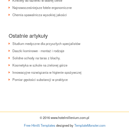
Kinkiety do łazienki w dobrej cenie
Najnowocześniejsze fotele ergonomiczne
Chemia spawalnicza wysokiej jakości
Ostatnie artykuły
Studium medyczne dla przyszłych specjalistów
Daszki kominowe - montaż i rodzaje
Solidne schody na taras z blachy.
Kosmetyka w szkole na zielonej górze
Innowacyjne rozwiązania w higienie spożywczej
Pomiar gęstości substancji w praktyce
© 2016 www.hotelmillenium.com.pl
Free Html5 Templates
designed by
TemplateMonster.com