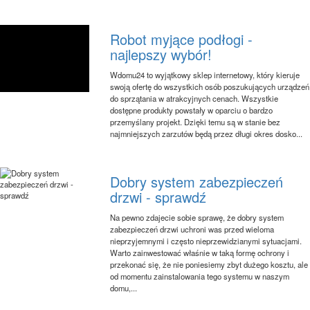
Robot myjące podłogi -
najlepszy wybór!
Wdomu24 to wyjątkowy sklep internetowy, który kieruje
swoją ofertę do wszystkich osób poszukujących urządzeń
do sprzątania w atrakcyjnych cenach. Wszystkie
dostępne produkty powstały w oparciu o bardzo
przemyślany projekt. Dzięki temu są w stanie bez
najmniejszych zarzutów będą przez długi okres dosko...
Dobry system zabezpieczeń
drzwi - sprawdź
Na pewno zdajecie sobie sprawę, że dobry system
zabezpieczeń drzwi uchroni was przed wieloma
nieprzyjemnymi i często nieprzewidzianymi sytuacjami.
Warto zainwestować właśnie w taką formę ochrony i
przekonać się, że nie poniesiemy zbyt dużego kosztu, ale
od momentu zainstalowania tego systemu w naszym
domu,...