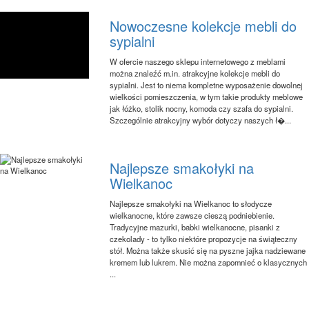
Nowoczesne kolekcje mebli do
sypialni
W ofercie naszego sklepu internetowego z meblami
można znaleźć m.in. atrakcyjne kolekcje mebli do
sypialni. Jest to niema kompletne wyposażenie dowolnej
wielkości pomieszczenia, w tym takie produkty meblowe
jak łóżko, stolik nocny, komoda czy szafa do sypialni.
Szczególnie atrakcyjny wybór dotyczy naszych ł�...
Najlepsze smakołyki na
Wielkanoc
Najlepsze smakołyki na Wielkanoc to słodycze
wielkanocne, które zawsze cieszą podniebienie.
Tradycyjne mazurki, babki wielkanocne, pisanki z
czekolady - to tylko niektóre propozycje na świąteczny
stół. Można także skusić się na pyszne jajka nadziewane
kremem lub lukrem. Nie można zapomnieć o klasycznych
...