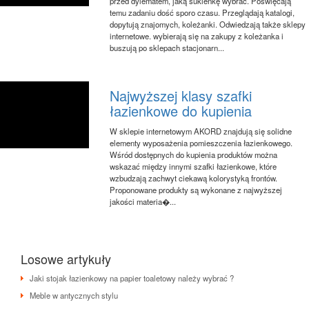
przed dylematem, jaką sukienkę wybrać. Poświęcają
temu zadaniu dość sporo czasu. Przeglądają katalogi,
dopytują znajomych, koleżanki. Odwiedzają także sklepy
internetowe. wybierają się na zakupy z koleżanka i
buszują po sklepach stacjonarn...
Najwyższej klasy szafki
łazienkowe do kupienia
W sklepie internetowym AKORD znajdują się solidne
elementy wyposażenia pomieszczenia łazienkowego.
Wśród dostępnych do kupienia produktów można
wskazać między innymi szafki łazienkowe, które
wzbudzają zachwyt ciekawą kolorystyką frontów.
Proponowane produkty są wykonane z najwyższej
jakości materia�...
Losowe artykuły
Jaki stojak łazienkowy na papier toaletowy należy wybrać ?
Meble w antycznych stylu