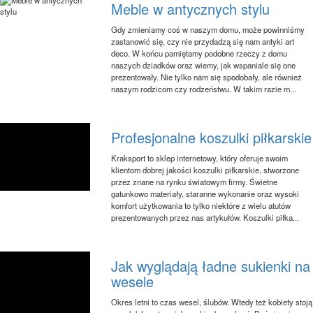
Meble w antycznych stylu
Gdy zmieniamy coś w naszym domu, może powinniśmy
zastanowić się, czy nie przydadzą się nam antyki art
deco. W końcu pamiętamy podobne rzeczy z domu
naszych dziadków oraz wiemy, jak wspaniale się one
prezentowały. Nie tylko nam się spodobały, ale również
naszym rodzicom czy rodzeństwu. W takim razie m...
Profesjonalne koszulki piłkarskie
Kraksport to sklep internetowy, który oferuje swoim
klientom dobrej jakości koszulki piłkarskie, stworzone
przez znane na rynku światowym firmy. Świetne
gatunkowo materiały, staranne wykonanie oraz wysoki
komfort użytkowania to tylko niektóre z wielu atutów
prezentowanych przez nas artykułów. Koszulki piłka...
Jak wyglądają ładne sukienki na
wesele
Okres letni to czas wesel, ślubów. Wtedy też kobiety stoją