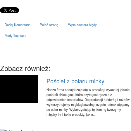
Dodaj Komentarz
Poleć stronę
Wpis zawiera błędy
Modyfikuj wpis
Zobacz również:
Pościel z polaru minky
Nasza firma specjalizuje się w produkcji wysokiej jakości
pościeli dziecięcej, która szyta jest ręcznie z
odpowiednich materiałów. Do produkcji kołderkę i rożków
wykorzystujemy miękką bawełnę, często jednak sięgamy
po polar minky. Wykorzystując tę tkaninę tworzymy
między inni takie produkty, jak c...