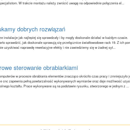
 specjalistom. W trakcie montażu należy zwrócić uwagę na odpowiednie połączenia el...
kamy dobrych rozwiązań
e instalacje jak najlepiej się sprawdzały i by mogły doskonale działać w każdym czasie.
rto sprawdzić, jak doskonale sprawują się przełącznice światłowodowe rack 19. Z ich p
ie uzyskiwać naprawdę rewelacyjne efekty i nie zawiedziemy się w żadnej syt...
owe sterowanie obrabiarkiami
mputerów w procesie obrabiania elementów znacząco skróciło czas pracy i zmniejszyło 
ie cnc zapewnia pełną powtarzalność wykonywanych wymiarów oraz daje możliwość uzys
olnego kształtu. Prace wykonywane są na podstawie rysunku, stworzonego w jednym z ...