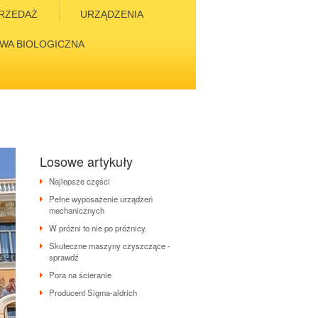
RZEDAŻ
URZĄDZENIA
WA BIOLOGICZNA
h
Losowe artykuły
Najlepsze części
Pełne wyposażenie urządzeń
mechanicznych
W próżni to nie po próżnicy.
Skuteczne maszyny czyszczące -
sprawdź
Pora na ścieranie
Producent Sigma-aldrich