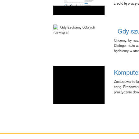
zlecić tę pracę
Gdy szu
Chcemy, by nasz
Dlatego może wa
będziemy w stan
Komputer
Zastosowanie ko
cenę. Frezowan
praktycznie dow