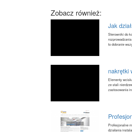
Zobacz również:
Jak dział
Sterowniki do k
rozprowadzania 
to dobranie wsz
nakrętki
Elementy wcisk
ze stali nierdz
zastosowania inn
Profesjo
Profesjonalne m
działania instal