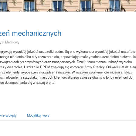
zeń mechanicznych
mysł Metalowy
rywają wysokiej jakości uszczelki epdm. Są one wykonane z wysokiej jakości materiału
onego ciśnienia albo siły rozszerza się, zapewniając maksymalne uszczelnienie otworu l
rozwiązaniach przemysłowych oraz transportowych. Dzięki temu można uniknąć wycieku
eczy do środka. Uszczelki EPDM znajdują się w ofercie firmy Stanley. Od wielu lat działa
oraz elementy wyposażenia urządzeń i maszyn. W naszym asortymencie można znaleźć
am głównie na satysfakcji naszych klientów, dlatego zawsze dbamy o to, by mieli oni do
o do zapoznania się z naszą ofertą.
wiera błędy
Modyfikuj wpis