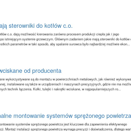
ają sterowniki do kotłów c.o.
otłów c.o. dają możliwość kierowania zarówno procesem produkcji ciepła jak i jego
po istniejącym systemie grzewczym. Głównym zadaniem jakie mają sterowniki do kotłów 
ystkich parametrów w taki sposób, aby spalanie surowca było najbardziej możliwie ekon...
 wciskane od producenta
ane wykorzystywane są do montażu w powierzchniach metalowych, jak również wykonyw
ewnej, instalowane są także w urządzeniach i maszynach precyzyjnych, gdzie nie ma możli
ych technik łączenia. Kołki, tulejki i nakrętki wciskane, w najpopularniejszych ro...
nalne montowanie systemów sprężonego powietrz
ontowanie systemów sprężonego powietrza jest kluczowe dla zapewnienia efektywnego
acji. Montaż instalacji sprężonego powietrza wymaga precyzji i doświadczenia, dlatego war