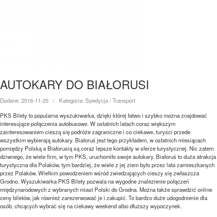
AUTOKARY DO BIAŁORUSI
Dodane: 2016-11-25
::
Kategoria: Spedycja / Transport
PKS Bilety to popularna wyszukiwarka, dzięki której łatwo i szybko można znajdować
interesujące połączenia autobusowe. W ostatnich latach coraz większym
zainteresowaniem cieszą się podróże zagraniczne i co ciekawe, turyści przede
wszystkim wybierają autokary. Białoruś jest tego przykładem, w ostatnich miesiącach
pomiędzy Polską a Białorusią są coraz lepsze kontakty w sferze turystycznej. Nic zatem
dziwnego, że wiele firm, w tym PKS, uruchomiło swoje autokary. Białoruś to duża atrakcja
turystyczna dla Polaków, tym bardziej, że wiele z jej ziem było przez lata zamieszkanych
przez Polaków. Wielkim powodzeniem wśród zwiedzających cieszy się zwłaszcza
Grodno. Wyszukiwarka PKS Bilety pozwala na wygodne znalezienie połączeń
międzynarodowych z wybranych miast Polski do Grodna. Można także sprawdzić online
ceny biletów, jak również zarezerwować je i zakupić. To bardzo duże udogodnienie dla
osób, chcących wybrać się na ciekawy weekend albo dłuższy wypoczynek.