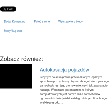
Dodaj Komentarz
Poleć stronę
Wpis zawiera błędy
Modyfikuj wpis
Zobacz również:
Autokasacja pojazdów
Jedynym polskim prawie przewidzianym legalnym
sposobem pozbycia się niepotrzebnego i nieużywanego
samochodu jest jego złomowanie, czyli tak zwana auto
kasacja. Warszawa jest miastem, w którym
zarejestrowanych jest bardzo dużo samochodów i
ogromna ich ilość jeździ każdego dnia po ulicach tego
wielkiego grodu. ...