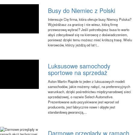
Busy do Niemiec z Polski
Interesuje Cię firma, która oferuje busy Niemcy Polska?
Wyjeżdżasz za granicę i nie wiesz, którą firmę
przewozową wybrać? Jeśli potrzebujesz busa to warto
abyś zdecydował się na kierowcę z doświadczeniem,
ponieważ dzięki temu możesz mieć krótszą trasę. Wielu
kierowców, którzy jeżdżą od lat t...
Luksusowe samochody
sportowe na sprzedaż
Aston Martin Rapide to jeden z luksusowych modeli
samochodów, jakie możemy nabyć, na preferencyjnych
warunkach, dzięki pośrednictwu międzynarodowej sieci
sprzedażowej, o nazwie Select-Automotive.
Prezentowane auto pozyskiwane jest wprost od
producenta, jest fabrycznie nowe i objęte jest
standardową gwarancją,...
Darmowe przeglądy w ramach