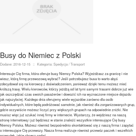
Busy do Niemiec z Polski
Dodane: 2016-12-15
::
Kategoria: Spedycja / Transport
Interesuje Cię firma, która oferuje busy Niemcy Polska? Wyjeżdżasz za granicę i nie
wiesz, którą firmę przewozową wybrać? Jeśli potrzebujesz busa to warto abyś
zdecydował się na kierowcę z doświadczeniem, ponieważ dzięki temu możesz mieć
krótszą trasę. Wielu kierowców, którzy jeżdżą od lat tymi samymi trasami dobrze już wie
jak oszczędzać czas swoich pasażerów i dowozić ich na wyznaczone miejsce dojazdu
jak najszybciej. Każdego dnia oferujemy wiele wyjazdów zarówno dla osób
indywidualnych, które będą podróżować samotnie, jak również dla zorganizowanych grup,
gdzie oczywiście możesz liczyć przy większych grupach na odpowiednie zniżki. Nie
musisz więc już szukać innej firmy w internecie. Wystarczy, że wejdziesz na naszą
stronę internetową i już będziesz w stanie znaleźć wszystkie interesujące Cię busy
Niemcy Polska. Możesz również bezpośrednio skontaktować się z naszą firma i zapytać
o interesujące Cię przewozy. Nasza firma realizuje również przewóz paczek i wszelkich
przesyłek, jakie chcesz nadać.