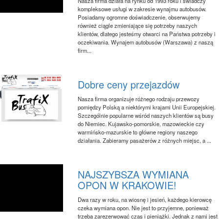
Nasza firma działa na rynku od 1993 roku i świadczy
kompleksowe usługi w zakresie wynajmu autobusów.
Posiadamy ogromne doświadczenie, obserwujemy
również ciągle zmieniające się potrzeby naszych
klientów, dlatego jesteśmy otwarci na Państwa potrzeby i
oczekiwania. Wynajem autobusów (Warszawa) z naszą
firm...
Dobre ceny przejazdów
Nasza firma organizuje różnego rodzaju przewozy
pomiędzy Polską a niektórymi krajami Unii Europejskiej.
Szczególnie popularne wśród naszych klientów są busy
do Niemiec. Kujawsko-pomorskie, mazowieckie czy
warmińsko-mazurskie to główne regiony naszego
działania. Zabieramy pasażerów z różnych miejsc, a ...
NAJSZYBSZA WYMIANA
OPON W KRAKOWIE!
Dwa razy w roku, na wiosnę i jesień, każdego kierowcę
czeka wymiana opon. Nie jest to przyjemne, ponieważ
trzeba zarezerwować czas i pieniążki. Jednak z nami jest