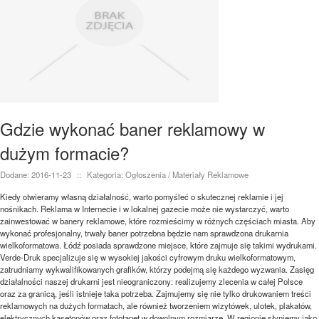
Gdzie wykonać baner reklamowy w
dużym formacie?
Dodane: 2016-11-23
::
Kategoria: Ogłoszenia / Materiały Reklamowe
Kiedy otwieramy własną działalność, warto pomyśleć o skutecznej reklamie i jej
nośnikach. Reklama w Internecie i w lokalnej gazecie może nie wystarczyć, warto
zainwestować w banery reklamowe, które rozmieścimy w różnych częściach miasta. Aby
wykonać profesjonalny, trwały baner potrzebna będzie nam sprawdzona drukarnia
wielkoformatowa. Łódź posiada sprawdzone miejsce, które zajmuje się takimi wydrukami.
Verde-Druk specjalizuje się w wysokiej jakości cyfrowym druku wielkoformatowym,
zatrudniamy wykwalifikowanych grafików, którzy podejmą się każdego wyzwania. Zasięg
działalności naszej drukarni jest nieograniczony: realizujemy zlecenia w całej Polsce
oraz za granicą, jeśli istnieje taka potrzeba. Zajmujemy się nie tylko drukowaniem treści
reklamowych na dużych formatach, ale również tworzeniem wizytówek, ulotek, plakatów,
elektrycznych kasetonów oraz fototapet w dowolnym rozmiarze. W regionie słyniemy jako