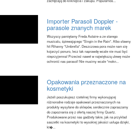
zachęcają do kliknięcia i zakupu. Popularnoś...
Importer Parasoli Doppler -
parasole znanych marek
Wszyscy pamiętamy Freda Astaire-a ze starego
musicalu, śpiewającego "Singin in the Rain". Albo sławny
hit Rihanny "Umbrella". Deszczowa pora może nam się
kojarzyć ponuro, lecz tak naprawdę wcale nie musi być
nieprzyjemna! Przecież nawet w największą ulewę może
ochronić nas parasol! Nie musimy wcale "mokn...
Opakowania przeznaczone na
kosmetyki
Jeżeli poszukujesz rzetelnej firmy wykonującej
różnorodne rodzaje opakowań przeznaczonych na
produkty wysyłane do sklepów, serdecznie zapraszamy
do zapoznania się z ofertą naszej firmy Quartz.
Produkowane przez nas gadżety takie, jak na przykład
saszetki na kosmetyki to wysokiej jakości usługa dzięki,
kt�...