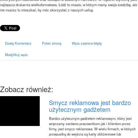
najlepsza drukarnia wielkoformatowa. Łódź to miasto, w którym mamy swoja siedzibę, ale
nie musisz tu mieszkać, by móc skorzystać z naszych usług.
Dodaj Komentarz
Poleć stronę
Wpis zawiera błędy
Modyfikuj wpis
Zobacz również:
Smycz reklamowa jest bardzo
użytecznym gadżetem
Bardzo użytecznym gadżetem reklamowym, który jest
wręczamy zarówno pracownikom jak i klientom przez
firmy, jest smycz reklamowa. W wielu firmach, w których
przepustką do wejścia są karty zbliżeniowe lub