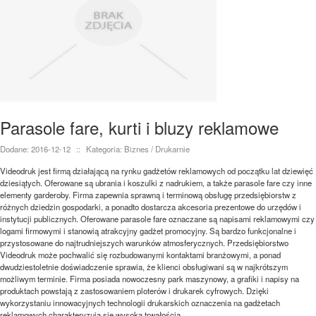
Parasole fare, kurti i bluzy reklamowe
Dodane: 2016-12-12
::
Kategoria: Biznes / Drukarnie
Videodruk jest firmą działającą na rynku gadżetów reklamowych od początku lat dziewięć
dziesiątych. Oferowane są ubrania i koszulki z nadrukiem, a także parasole fare czy inne
elementy garderoby. Firma zapewnia sprawną i terminową obsługę przedsiębiorstw z
różnych dziedzin gospodarki, a ponadto dostarcza akcesoria prezentowe do urzędów i
instytucji publicznych. Oferowane parasole fare oznaczane są napisami reklamowymi czy
logami firmowymi i stanowią atrakcyjny gadżet promocyjny. Są bardzo funkcjonalne i
przystosowane do najtrudniejszych warunków atmosferycznych. Przedsiębiorstwo
Videodruk może pochwalić się rozbudowanymi kontaktami branżowymi, a ponad
dwudziestoletnie doświadczenie sprawia, że klienci obsługiwani są w najkrótszym
możliwym terminie. Firma posiada nowoczesny park maszynowy, a grafiki i napisy na
produktach powstają z zastosowaniem ploterów i drukarek cyfrowych. Dzięki
wykorzystaniu innowacyjnych technologii drukarskich oznaczenia na gadżetach
reklamowych charakteryzują się wysoką trwałością.