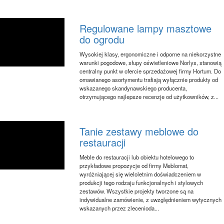
Regulowane lampy masztowe
do ogrodu
Wysokiej klasy, ergonomiczne i odporne na niekorzystne
warunki pogodowe, słupy oświetleniowe Norlys, stanowią
centralny punkt w ofercie sprzedażowej firmy Hortum. Do
omawianego asortymentu trafiają wyłącznie produkty od
wskazanego skandynawskiego producenta,
otrzymującego najlepsze recenzje od użytkowników, z...
Tanie zestawy meblowe do
restauracji
Meble do restauracji lub obiektu hotelowego to
przykładowe propozycje od firmy Meblomat,
wyróżniającej się wieloletnim doświadczeniem w
produkcji tego rodzaju funkcjonalnych i stylowych
zestawów. Wszystkie projekty tworzone są na
indywidualne zamówienie, z uwzględnieniem wytycznych
wskazanych przez zlecenioda...