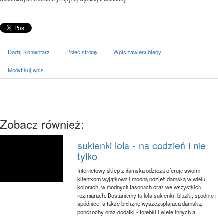
Dodaj Komentarz
Poleć stronę
Wpis zawiera błędy
Modyfikuj wpis
Zobacz również:
sukienki lola - na codzień i nie
tylko
Internetowy sklep z damską odzieżą oferuje swoim
klientkom wyjątkową i modną odzież damską w wielu
kolorach, w modnych fasonach oraz we wszystkich
rozmiarach. Dostaniemy tu lola sukienki, bluzki, spodnie i
spódnice, a także bieliznę wyszczuplającą damską,
pończochy oraz dodatki - torebki i wiele innych a...