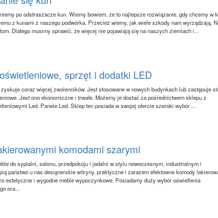
ęgniemy po odstraszacze kun. Wiemy bowiem, że to najlepsze rozwiązanie, gdy chcemy w 
lemu z kunami z naszego podwórka. Przecież wiemy, jak wiele szkody nam wyrządzają. N
om. Dlatego musimy sprawić, że więcej nie pojawiają się na naszych ziemiach i...
oświetleniowe, sprzęt i dodatki LED
 zyskuje coraz więcej zwolenników. Jest stosowane w nowych budynkach lub zastępuje st
eniowe. Jest ono ekonomiczne i trwałe. Możemy je dostać za pośrednictwem sklepu z
tleniowymi Led. Panele Led. Sklep ten posiada w swojej ofercie szeroki wybór ...
lakierowanymi komodami szarymi
le do sypialni, salonu, przedpokoju i jadalni w stylu nowoczesnym, industrialnym i
ią państwo u nas designerskie witryny, praktyczne i zarazem efektowne komody lakiero
dzo estetyczne i wygodne meble wypoczynkowe. Posiadamy duży wybór oświetlenia
o ora...