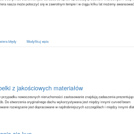
era nasza może potoczyć się w zawrotnym tempie i w ciągu kilku lat możemy awansować
wiera błędy
Modyfikuj wpis
elki z jakościowych materiałów
w przypadku nowoczesnych nieruchomości zastosowanie znajdują zadaszenia prezentując
b. Do stworzenia oryginalnego dachu wykorzystywana jest między innymi curved beam
owane rozwiązanie jest dopracowane w najdrobniejszych szczegółach i między innymi dla
nie się kun