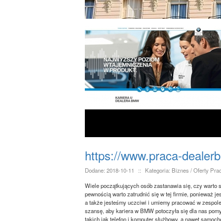
https://www.praca-dealer
Dodane: 2018-10-11
::
Kategoria: Biznes / Oferty Pra
Wiele początkujących osób zastanawia się, czy warto s
pewnością warto zatrudnić się w tej firmie, ponieważ je
a także jesteśmy uczciwi i umiemy pracować w zespol
szansę, aby kariera w BMW potoczyła się dla nas pom
takich jak telefon i komputer służbowy, a nawet samoc