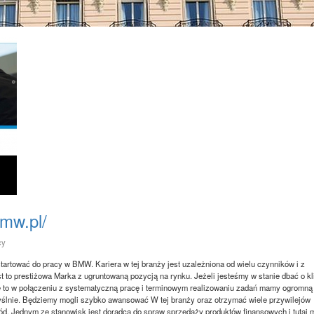
bmw.pl/
cy
tartować do pracy w BMW. Kariera w tej branży jest uzależniona od wielu czynników i z
st to prestiżowa Marka z ugruntowaną pozycją na rynku. Jeżeli jesteśmy w stanie dbać o kl
e to w połączeniu z systematyczną pracę i terminowym realizowaniu zadań mamy ogromną
yślnie. Będziemy mogli szybko awansować W tej branży oraz otrzymać wiele przywilejów
hód. Jednym ze stanowisk jest doradca do spraw sprzedaży produktów finansowych i tutaj