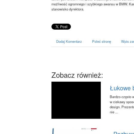
możliwość ogromnego i szybkiego awansu w BMW. Kari
stanowisko dyrektora.
Dodaj Komentarz
Poleć stronę
Wpis za
Zobacz również:
Łukowe b
Bardzo często 
w ciekawy sposó
design. Prezent
nie ...
Pozbywa