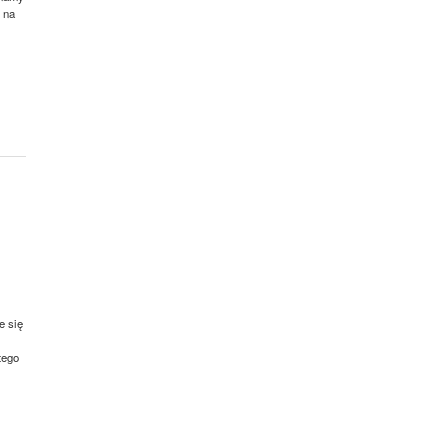
 na
e się
tego