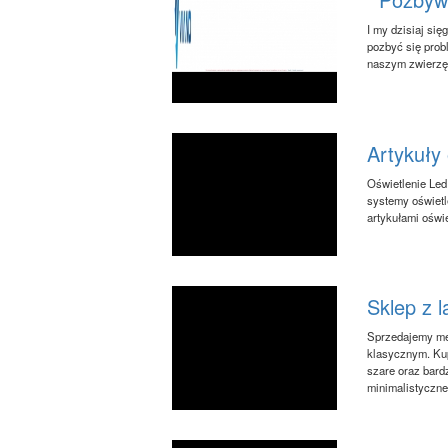
I my dzisiaj si
pozbyć się prob
naszym zwierzęt
Artykuły 
Oświetlenie Led
systemy oświetl
artykułami oświe
Sklep z 
Sprzedajemy meb
klasycznym. Kup
szare oraz bar
minimalistyczneg