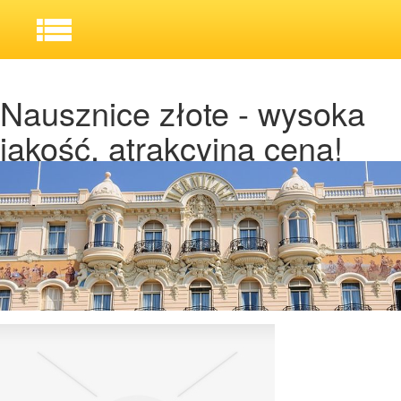
Nausznice złote - wysoka
jakość, atrakcyjna cena!