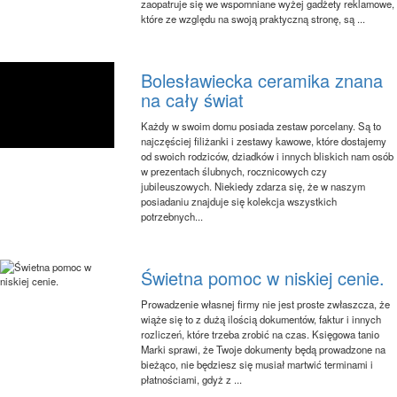
zaopatruje się we wspomniane wyżej gadżety reklamowe,
które ze względu na swoją praktyczną stronę, są ...
Bolesławiecka ceramika znana
na cały świat
Każdy w swoim domu posiada zestaw porcelany. Są to
najczęściej filiżanki i zestawy kawowe, które dostajemy
od swoich rodziców, dziadków i innych bliskich nam osób
w prezentach ślubnych, rocznicowych czy
jubileuszowych. Niekiedy zdarza się, że w naszym
posiadaniu znajduje się kolekcja wszystkich
potrzebnych...
Świetna pomoc w niskiej cenie.
Prowadzenie własnej firmy nie jest proste zwłaszcza, że
wiąże się to z dużą ilością dokumentów, faktur i innych
rozliczeń, które trzeba zrobić na czas. Księgowa tanio
Marki sprawi, że Twoje dokumenty będą prowadzone na
bieżąco, nie będziesz się musiał martwić terminami i
płatnościami, gdyż z ...