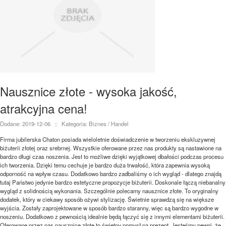
Nausznice złote - wysoka jakość,
atrakcyjna cena!
Dodane: 2019-12-06
::
Kategoria: Biznes / Handel
Firma jubilerska Chaton posiada wieloletnie doświadczenie w tworzeniu ekskluzywnej
biżuterii złotej oraz srebrnej. Wszystkie oferowane przez nas produkty są nastawione na
bardzo długi czas noszenia. Jest to możliwe dzięki wyjątkowej dbałości podczas procesu
ich tworzenia. Dzięki temu cechuje je bardzo duża trwałość, która zapewnia wysoką
odporność na wpływ czasu. Dodatkowo bardzo zadbaliśmy o ich wygląd - dlatego znajdą
tutaj Państwo jedynie bardzo estetyczne propozycje biżuterii. Doskonale łączą niebanalny
wygląd z solidnością wykonania. Szczególnie polecamy nausznice złote. To oryginalny
dodatek, który w ciekawy sposób ożywi stylizację. Świetnie sprawdzą się na większe
wyjścia. Zostały zaprojektowane w sposób bardzo staranny, więc są bardzo wygodne w
noszeniu. Dodatkowo z pewnością idealnie będą łączyć się z innymi elementami biżuterii.
Oferowane przez nas nausznice złote to świetny pomysł na prezent. Jesteśmy pewni, że