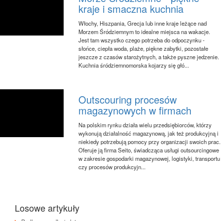
kraje i smaczna kuchnia
Włochy, Hiszpania, Grecja lub inne kraje leżące nad
Morzem Śródziemnym to idealne miejsca na wakacje.
Jest tam wszystko czego potrzeba do odpoczynku -
słońce, ciepła woda, plaże, piękne zabytki, pozostałe
jeszcze z czasów starożytnych, a także pyszne jedzenie.
Kuchnia śródziemnomorska kojarzy się głó...
Outscouring procesów
magazynowych w firmach
Na polskim rynku działa wielu przedsiębiorców, którzy
wykonują działalność magazynową, jak też produkcyjną i
niekiedy potrzebują pomocy przy organizacji swoich prac.
Oferuje ją firma Seito, świadcząca usługi outsourcingowe
w zakresie gospodarki magazynowej, logistyki, transportu
czy procesów produkcyjn...
Losowe artykuły