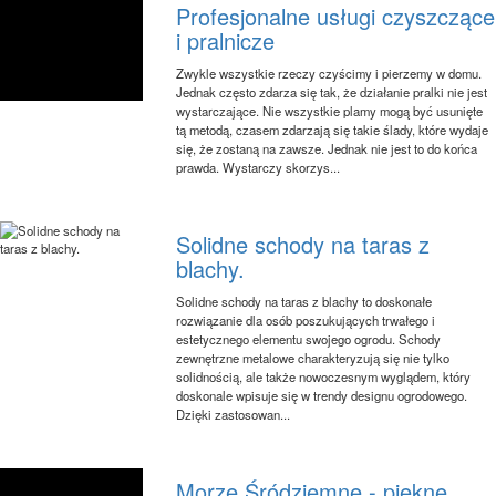
Profesjonalne usługi czyszczące
i pralnicze
Zwykle wszystkie rzeczy czyścimy i pierzemy w domu.
Jednak często zdarza się tak, że działanie pralki nie jest
wystarczające. Nie wszystkie plamy mogą być usunięte
tą metodą, czasem zdarzają się takie ślady, które wydaje
się, że zostaną na zawsze. Jednak nie jest to do końca
prawda. Wystarczy skorzys...
Solidne schody na taras z
blachy.
Solidne schody na taras z blachy to doskonałe
rozwiązanie dla osób poszukujących trwałego i
estetycznego elementu swojego ogrodu. Schody
zewnętrzne metalowe charakteryzują się nie tylko
solidnością, ale także nowoczesnym wyglądem, który
doskonale wpisuje się w trendy designu ogrodowego.
Dzięki zastosowan...
Morze Śródziemne - piękne