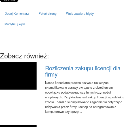
Dodaj Komentarz
Poleć stronę
Wpis zawiera błędy
Modyfikuj wpis
Zobacz również:
Rozliczenia zakupu licencji dla
firmy
Nasza kancelaria prawna pozwala rozwiązać
skomplikowane sprawy związane z określeniem
obowiązku podatkowego czy innych czynności
urzędowych. Przykładem jest zakup licencji a podatek u
źródła - bardzo skomplikowane zagadnienia dotyczące
nabywania przez firmy licencji na oprogramowanie
komputerowe czy sprzęt...