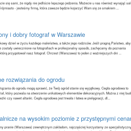
cie się sami, że nigdy nie jedliście lepszego jedzenia. Możecie u nas również wynająć sal
Trójmiasto - jesteśmy firmą, która zawsze będzie kojarzyć Wam się ze smakiem ...
ny i dobry fotograf w Warszawie
tkowy dzień w życiu każdego maleństwa, a także jego rodziców. Jeśli pragną Państwo, aby
e zostały uwiecznione na fotografiach w profesjonalny sposób, zachęcamy do poznania
 którą przygotował nasz fotograf. Chrzest (Warszawa) to jeden z ważniejszych dni ...
ne rozwiązania do ogrodu
iązania do ogrodu mogą sprawić, że Twój ogród stanie się wyjątkowy. Cegła ogrodowa to
iał, który pozwala na stworzenie unikatowych elementów dekoracyjnych. Można z niej bu
żki czy nawet altanki. Cegła ogrodowa jest trwała i łatwa w pielęgnacji, dl...
ralnicze na wysokim poziomie z przystępnymi cena
my pranie (Warszawa) zewnętrznym zakładom, najczęściej korzystamy ze specjalistyczn