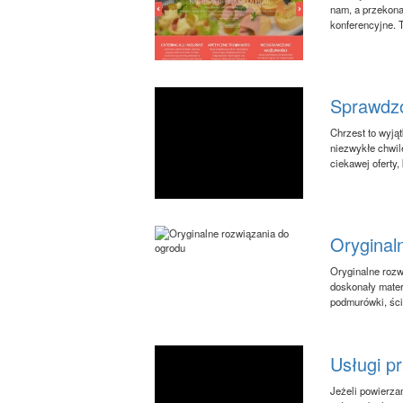
nam, a przekona
konferencyjne. 
Sprawdzo
Chrzest to wyją
niezwykłe chwil
ciekawej oferty,
Oryginal
Oryginalne rozw
doskonały mater
podmurówki, ście
Usługi p
Jeżeli powierza