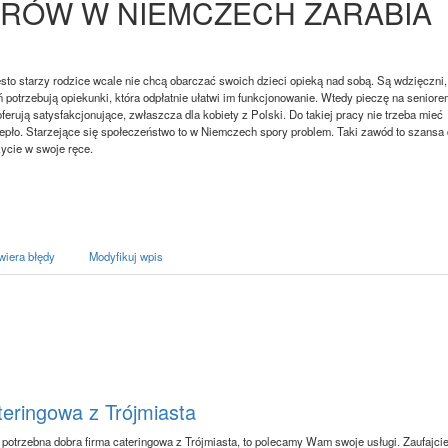
ORÓW W NIEMCZECH ZARABIA
to starzy rodzice wcale nie chcą obarczać swoich dzieci opieką nad sobą. Są wdzięczni,
 potrzebują opiekunki, która odpłatnie ułatwi im funkcjonowanie. Wtedy pieczę na seniore
rują satysfakcjonujące, zwłaszcza dla kobiety z Polski. Do takiej pracy nie trzeba mieć
ciepło. Starzejące się społeczeństwo to w Niemczech spory problem. Taki zawód to szansa 
życie w swoje ręce.
wiera błędy
Modyfikuj wpis
teringowa z Trójmiasta
 potrzebna dobra firma cateringowa z Trójmiasta, to polecamy Wam swoje usługi. Zaufajci