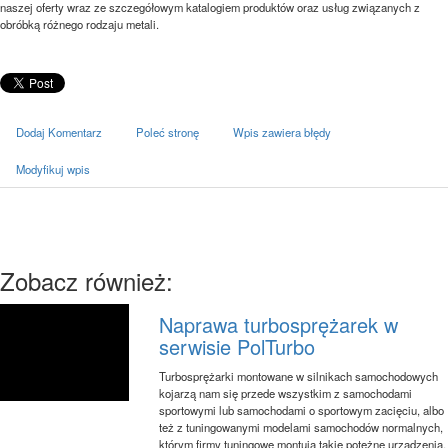
naszej oferty wraz ze szczegółowym katalogiem produktów oraz usług związanych z
obróbką różnego rodzaju metali.
Dodaj Komentarz
Poleć stronę
Wpis zawiera błędy
Modyfikuj wpis
Zobacz również:
Naprawa turbosprężarek w
serwisie PolTurbo
Turbosprężarki montowane w silnikach samochodowych
kojarzą nam się przede wszystkim z samochodami
sportowymi lub samochodami o sportowym zacięciu, albo
też z tuningowanymi modelami samochodów normalnych,
którym firmy tuningowe montują takie potężne urządzenia,