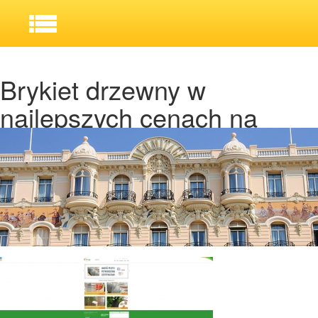
Brykiet drzewny w
najlepszych cenach na
rynku