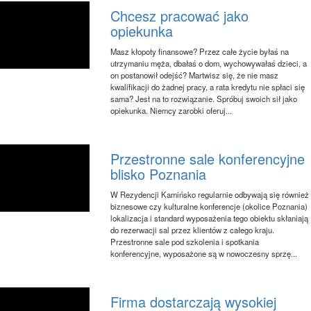
Chcesz pracować jako
opiekunka
Masz kłopoty finansowe? Przez całe życie byłaś na
utrzymaniu męża, dbałaś o dom, wychowywałaś dzieci, a
on postanowił odejść? Martwisz się, że nie masz
kwalifikacji do żadnej pracy, a rata kredytu nie spłaci się
sama? Jest na to rozwiązanie. Spróbuj swoich sił jako
opiekunka. Niemcy zarobki oferuj...
Przestronne sale konferencyjne
blisko Poznania
W Rezydencji Kamińsko regularnie odbywają się również
biznesowe czy kulturalne konferencje (okolice Poznania)
lokalizacja i standard wyposażenia tego obiektu skłaniają
do rezerwacji sal przez klientów z całego kraju.
Przestronne sale pod szkolenia i spotkania
konferencyjne, wyposażone są w nowoczesny sprzę...
Firma dostarczają wysokiej