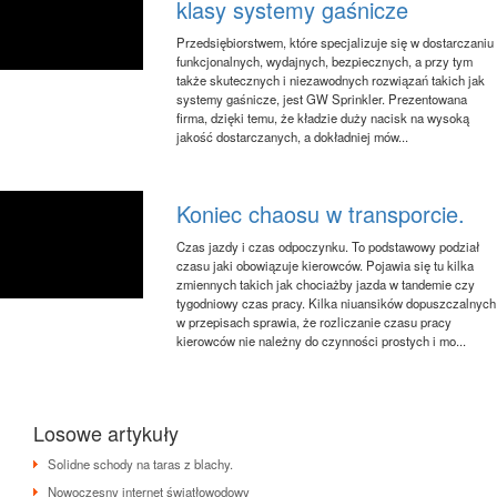
klasy systemy gaśnicze
Przedsiębiorstwem, które specjalizuje się w dostarczaniu
funkcjonalnych, wydajnych, bezpiecznych, a przy tym
także skutecznych i niezawodnych rozwiązań takich jak
systemy gaśnicze, jest GW Sprinkler. Prezentowana
firma, dzięki temu, że kładzie duży nacisk na wysoką
jakość dostarczanych, a dokładniej mów...
Koniec chaosu w transporcie.
Czas jazdy i czas odpoczynku. To podstawowy podział
czasu jaki obowiązuje kierowców. Pojawia się tu kilka
zmiennych takich jak chociażby jazda w tandemie czy
tygodniowy czas pracy. Kilka niuansików dopuszczalnych
w przepisach sprawia, że rozliczanie czasu pracy
kierowców nie należny do czynności prostych i mo...
Losowe artykuły
Solidne schody na taras z blachy.
Nowoczesny internet światłowodowy