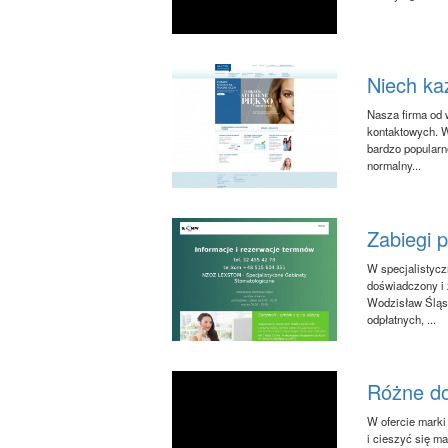
Niech ka
Nasza firma od 
kontaktowych. W
bardzo popularn
normalny...
Zabiegi 
W specjalistycz
doświadczony i 
Wodzisław Śląsk
odpłatnych, ...
Różne do
W ofercie marki
i cieszyć się m