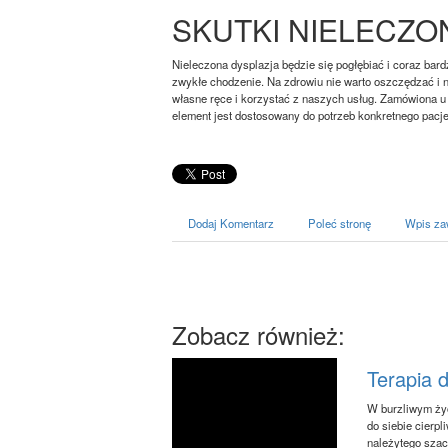
SKUTKI NIELECZO
Nieleczona dysplazja będzie się pogłębiać i coraz bard
zwykłe chodzenie. Na zdrowiu nie warto oszczędzać i 
własne ręce i korzystać z naszych usług. Zamówiona u
element jest dostosowany do potrzeb konkretnego pacj
Dodaj Komentarz
Poleć stronę
Wpis za
Zobacz również:
Terapia 
W burzliwym ży
do siebie cierp
należytego szac