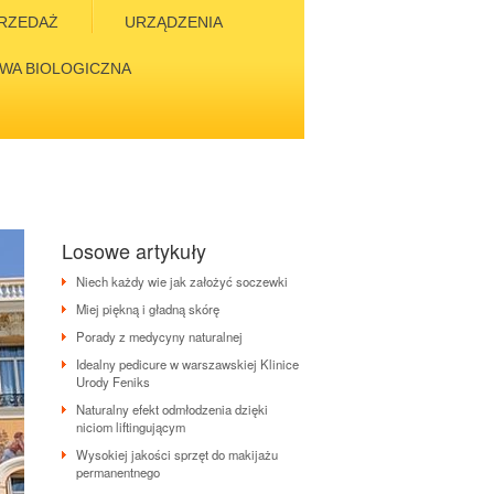
RZEDAŻ
URZĄDZENIA
WA BIOLOGICZNA
Losowe artykuły
Niech każdy wie jak założyć soczewki
Miej piękną i gładną skórę
Porady z medycyny naturalnej
Idealny pedicure w warszawskiej Klinice
Urody Feniks
Naturalny efekt odmłodzenia dzięki
niciom liftingującym
Wysokiej jakości sprzęt do makijażu
permanentnego