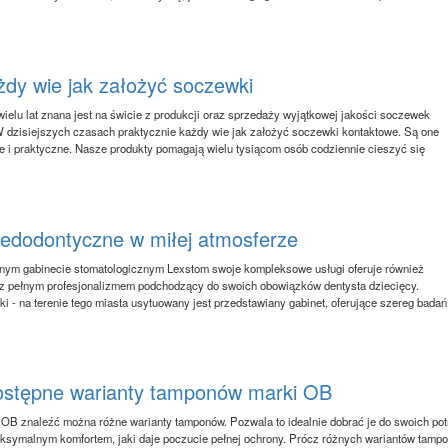
żdy wie jak założyć soczewki
wielu lat znana jest na świcie z produkcji oraz sprzedaży wyjątkowej jakości soczewek
 dzisiejszych czasach praktycznie każdy wie jak założyć soczewki kontaktowe. Są one
e i praktyczne. Nasze produkty pomagają wielu tysiącom osób codziennie cieszyć się
pedodontyczne w miłej atmosferze
nym gabinecie stomatologicznym Lexstom swoje kompleksowe usługi oferuje również
z pełnym profesjonalizmem podchodzący do swoich obowiązków dentysta dziecięcy.
i - na terenie tego miasta usytuowany jest przedstawiany gabinet, oferujące szereg badań
stępne warianty tamponów marki OB
 OB znaleźć można różne warianty tamponów. Pozwala to idealnie dobrać je do swoich po
aksymalnym komfortem, jaki daje poczucie pełnej ochrony. Prócz różnych wariantów tamp