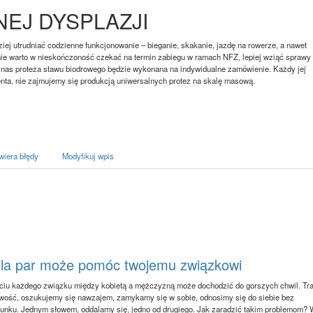
NEJ DYSPLAZJI
ziej utrudniać codzienne funkcjonowanie – bieganie, skakanie, jazdę na rowerze, a nawet
nie warto w nieskończoność czekać na termin zabiegu w ramach NFZ, lepiej wziąć sprawy
 nas proteza stawu biodrowego będzie wykonana na indywidualne zamówienie. Każdy jej
enta, nie zajmujemy się produkcją uniwersalnych protez na skalę masową.
wiera błędy
Modyfikuj wpis
dla par może pomóc twojemu związkowi
ciu każdego związku między kobietą a mężczyzną może dochodzić do gorszych chwil. Tr
liwość, oszukujemy się nawzajem, zamykamy się w sobie, odnosimy się do siebie bez
unku. Jednym słowem, oddalamy się, jedno od drugiego. Jak zaradzić takim problemom? W