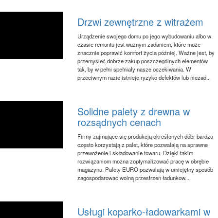
Drzwi zewnętrzne z witrażem
Urządzenie swojego domu po jego wybudowaniu albo w
czasie remontu jest ważnym zadaniem, które może
znacznie poprawić komfort życia później. Ważne jest, by
przemyśleć dobrze zakup poszczególnych elementów
tak, by w pełni spełniały nasze oczekiwania. W
przeciwnym razie istnieje ryzyko defektów lub niezad...
Solidne palety z drewna w
rozsądnych cenach
Firmy zajmujące się produkcją określonych dóbr bardzo
często korzystają z palet, które pozwalają na sprawne
przewożenie i składowanie towaru. Dzięki takim
rozwiązaniom można zoptymalizować pracę w obrębie
magazynu. Palety EURO pozwalają w umiejętny sposób
zagospodarować wolną przestrzeń ładunkow...
Usługi koparko-ładowarkami w