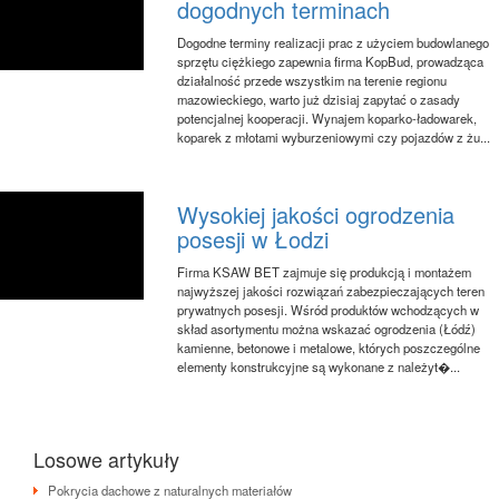
dogodnych terminach
Dogodne terminy realizacji prac z użyciem budowlanego
sprzętu ciężkiego zapewnia firma KopBud, prowadząca
działalność przede wszystkim na terenie regionu
mazowieckiego, warto już dzisiaj zapytać o zasady
potencjalnej kooperacji. Wynajem koparko-ładowarek,
koparek z młotami wyburzeniowymi czy pojazdów z żu...
Wysokiej jakości ogrodzenia
posesji w Łodzi
Firma KSAW BET zajmuje się produkcją i montażem
najwyższej jakości rozwiązań zabezpieczających teren
prywatnych posesji. Wśród produktów wchodzących w
skład asortymentu można wskazać ogrodzenia (Łódź)
kamienne, betonowe i metalowe, których poszczególne
elementy konstrukcyjne są wykonane z należyt�...
Losowe artykuły
Pokrycia dachowe z naturalnych materiałów