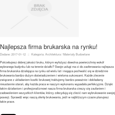
Najlepsza firma brukarska na rynku!
Dodane: 2017-01-12
::
Kategoria: Architektura / Materiały Budowlane
Potrzebujesz dobrej jakości bruku, którym wyłożysz dowolna powierzchnię wokół
wybranego budynku lub na terenie działki? Swoje usługi ma ci do zaoferowania najlepsza
firma brukarska działająca na rynku od wielu lat i mogąca pochwalić się w dziedzinie
brukowania bardzo dużym doświadczeniem i wieloma sukcesami. Każde zlecenie
związane z układaniem kostki brukowej traktujemy bardzo poważnie i dokładamy
nieustannie starań, aby każda praca w naszym wykonaniu wypadała perfekcyjnie. Dzięki
takim działaniom i profesjonalizmowi nasza firma brukarska cieszy się zaufaniem i
zadowoleniem wszystkich klientów, którzy zdecydują się zlecić nam wybrukowanie swojej
posesji. Sprawdź więc naszą ofertę brukowania, jeśli w najbliższym czasie planujesz
takie prace.