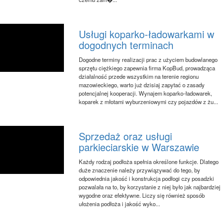
Usługi koparko-ładowarkami w
dogodnych terminach
Dogodne terminy realizacji prac z użyciem budowlanego
sprzętu ciężkiego zapewnia firma KopBud, prowadząca
działalność przede wszystkim na terenie regionu
mazowieckiego, warto już dzisiaj zapytać o zasady
potencjalnej kooperacji. Wynajem koparko-ładowarek,
koparek z młotami wyburzeniowymi czy pojazdów z żu...
Sprzedaż oraz usługi
parkieciarskie w Warszawie
Każdy rodzaj podłoża spełnia określone funkcje. Dlatego
duże znaczenie należy przywiązywać do tego, by
odpowiednia jakość i konstrukcja podłogi czy posadzki
pozwalała na to, by korzystanie z niej było jak najbardziej
wygodne oraz efektywne. Liczy się również sposób
ułożenia podłoża i jakość wyko...