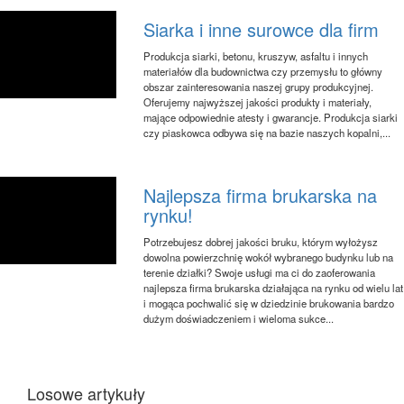
Siarka i inne surowce dla firm
Produkcja siarki, betonu, kruszyw, asfaltu i innych
materiałów dla budownictwa czy przemysłu to główny
obszar zainteresowania naszej grupy produkcyjnej.
Oferujemy najwyższej jakości produkty i materiały,
mające odpowiednie atesty i gwarancje. Produkcja siarki
czy piaskowca odbywa się na bazie naszych kopalni,...
Najlepsza firma brukarska na
rynku!
Potrzebujesz dobrej jakości bruku, którym wyłożysz
dowolna powierzchnię wokół wybranego budynku lub na
terenie działki? Swoje usługi ma ci do zaoferowania
najlepsza firma brukarska działająca na rynku od wielu lat
i mogąca pochwalić się w dziedzinie brukowania bardzo
dużym doświadczeniem i wieloma sukce...
Losowe artykuły