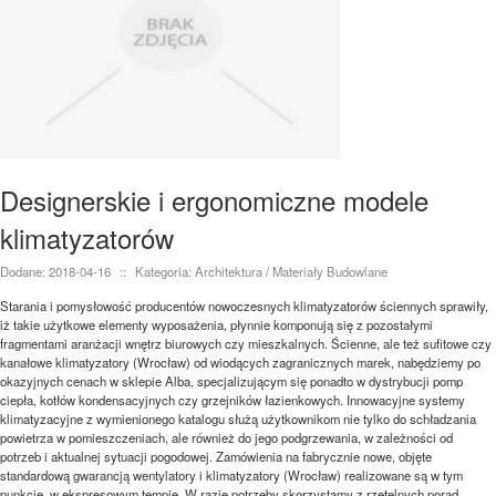
Designerskie i ergonomiczne modele
klimatyzatorów
Dodane: 2018-04-16
::
Kategoria: Architektura / Materiały Budowlane
Starania i pomysłowość producentów nowoczesnych klimatyzatorów ściennych sprawiły,
iż takie użytkowe elementy wyposażenia, płynnie komponują się z pozostałymi
fragmentami aranżacji wnętrz biurowych czy mieszkalnych. Ścienne, ale też sufitowe czy
kanałowe klimatyzatory (Wrocław) od wiodących zagranicznych marek, nabędziemy po
okazyjnych cenach w sklepie Alba, specjalizującym się ponadto w dystrybucji pomp
ciepła, kotłów kondensacyjnych czy grzejników łazienkowych. Innowacyjne systemy
klimatyzacyjne z wymienionego katalogu służą użytkownikom nie tylko do schładzania
powietrza w pomieszczeniach, ale również do jego podgrzewania, w zależności od
potrzeb i aktualnej sytuacji pogodowej. Zamówienia na fabrycznie nowe, objęte
standardową gwarancją wentylatory i klimatyzatory (Wrocław) realizowane są w tym
punkcie, w ekspresowym tempie. W razie potrzeby skorzystamy z rzetelnych porad