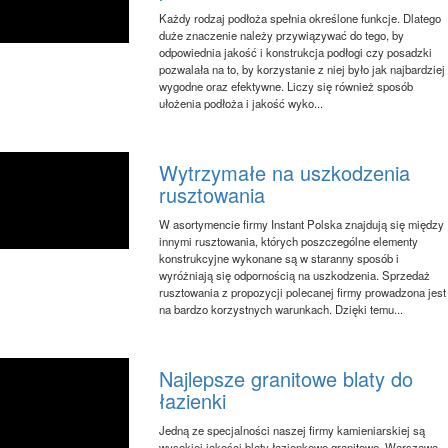
Każdy rodzaj podłoża spełnia określone funkcje. Dlatego
duże znaczenie należy przywiązywać do tego, by
odpowiednia jakość i konstrukcja podłogi czy posadzki
pozwalała na to, by korzystanie z niej było jak najbardziej
wygodne oraz efektywne. Liczy się również sposób
ułożenia podłoża i jakość wyko...
Wytrzymałe na uszkodzenia
rusztowania
W asortymencie firmy Instant Polska znajdują się między
innymi rusztowania, których poszczególne elementy
konstrukcyjne wykonane są w staranny sposób i
wyróżniają się odpornością na uszkodzenia. Sprzedaż
rusztowania z propozycji polecanej firmy prowadzona jest
na bardzo korzystnych warunkach. Dzięki temu...
Najlepsze granitowe blaty do
łazienki
Jedną ze specjalności naszej firmy kamieniarskiej są
wysokiej jakości blaty łazienkowe granitowe. Warszawa