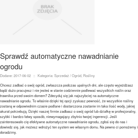
Sprawdź automatyczne nawadnianie
ogrodu
Dodane: 2017-06-02
::
Kategoria: Sprzedaż / Ogród, Rośliny
Chcesz zadbać o swój ogród, zwłaszcza podczas upalnych dni, ale często wyjeżdżasz
bądź dużo pracujesz i nie jesteś w stanie codziennie podlewać wszystkich roślin oraz
trawnika przed swoim domem? Zdecyduj się jak najszybciej na automatyczne
nawadnianie ogrodu. To właśnie dzięki tej opcji zyskasz pewność, że wszystkie rośliny
zostaną w odpowiednim czasie podlane i dostarczona zostanie im taka ilość wody, jakiej
akurat potrzebują. Dzięki naszej firmie zadbasz o swój ogród lub działkę w profesjonalny,
szybki i bardzo łatwy sposób, niewymagający zbytnio twojej ingerencji. Jeśli
zainteresowało cię efektywne automatyczne nawadnianie ogrodu, zgłoś się do nas i
dowiedz się, jak możesz wdrożyć ten system we własnym domu. Na pewno ci pomożemy i
doradzimy.