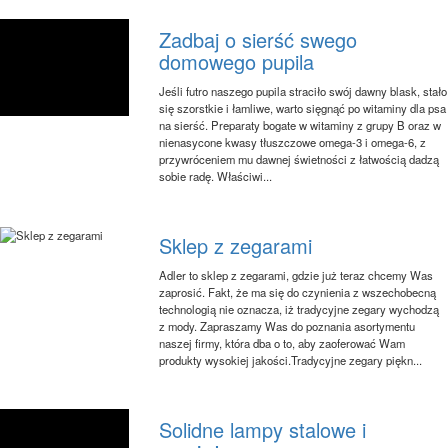
Zadbaj o sierść swego
domowego pupila
Jeśli futro naszego pupila straciło swój dawny blask, stało
się szorstkie i łamliwe, warto sięgnąć po witaminy dla psa
na sierść. Preparaty bogate w witaminy z grupy B oraz w
nienasycone kwasy tłuszczowe omega-3 i omega-6, z
przywróceniem mu dawnej świetności z łatwością dadzą
sobie radę. Właściwi...
Sklep z zegarami
Adler to sklep z zegarami, gdzie już teraz chcemy Was
zaprosić. Fakt, że ma się do czynienia z wszechobecną
technologią nie oznacza, iż tradycyjne zegary wychodzą
z mody. Zapraszamy Was do poznania asortymentu
naszej firmy, która dba o to, aby zaoferować Wam
produkty wysokiej jakości.Tradycyjne zegary piękn...
Solidne lampy stalowe i