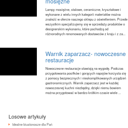
mosiężne
Lampy mosiężne, stalowe, ceramiczne, kryształowe i
wykonane z wielu innych kategorii materiałów można
znaleźć w ofercie naszego sklepu z oświetleniem. Przede
wszystkim specjalizujemy się w sprzedaży produktów o
designerskim wykonaniu, które pochodzą od
różnorodnych renomowanych dostawców z kraju i z za...
Warnik zaparzacz- nowoczesne
restauracje
Nowoczesne restauracje stawiają na wygodę. Podczas
przygotowania posiłków i gorących napojów korzysta się
z pomocy bezpiecznych i nieskomplikowanych urządzeń
gastronomicznych. Warnik zaparzacz jest w każdej
nowoczesnej kuchni niezbędny, dzięki niemu bowiem
można przygotować w bardzo krótkim czasie wiele ...
Losowe artykuły
Idealne biustonosze dla Pań