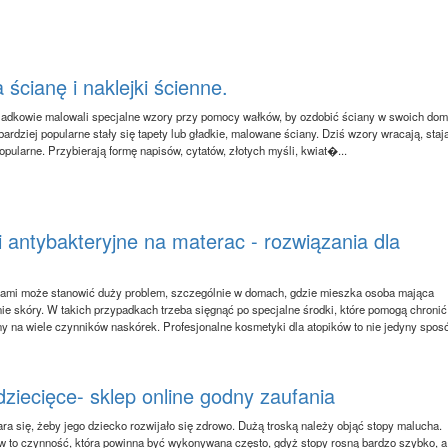
ścianę i naklejki ścienne.
iadkowie malowali specjalne wzory przy pomocy wałków, by ozdobić ściany w swoich dom
bardziej popularne stały się tapety lub gładkie, malowane ściany. Dziś wzory wracają, staj
opularne. Przybierają formę napisów, cytatów, złotych myśli, kwiat�...
 antybakteryjne na materac - rozwiązania dla
zami może stanowić duży problem, szczególnie w domach, gdzie mieszka osoba mająca
ie skóry. W takich przypadkach trzeba sięgnąć po specjalne środki, które pomogą chronić
ny na wiele czynników naskórek. Profesjonalne kosmetyki dla atopików to nie jedyny sposó
dziecięce- sklep online godny zaufania
ara się, żeby jego dziecko rozwijało się zdrowo. Dużą troską należy objąć stopy malucha.
 to czynność, która powinna być wykonywana często, gdyż stopy rosną bardzo szybko, a