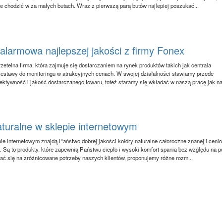
e chodzić w za małych butach. Wraz z pierwszą parą butów najlepiej poszukać...
 alarmowa najlepszej jakości z firmy Fonex
zetelna firma, która zajmuje się dostarczaniem na rynek produktów takich jak centrala
estawy do monitoringu w atrakcyjnych cenach. W swojej działalności stawiamy przede
ektywność i jakość dostarczanego towaru, toteż staramy się wkładać w naszą pracę jak naj
aturalne w sklepie internetowym
e internetowym znajdą Państwo dobrej jakości kołdry naturalne całoroczne znanej i cenio
. Są to produkty, które zapewnią Państwu ciepło i wysoki komfort spania bez względu na p
rać się na zróżnicowane potrzeby naszych klientów, proponujemy różne rozm...