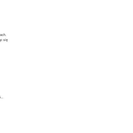
ach.
ąc się
...