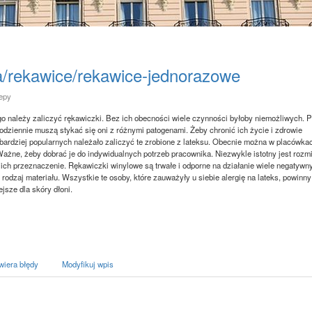
rta/rekawice/rekawice-jednorazowe
lepy
 należy zaliczyć rękawiczki. Bez ich obecności wiele czynności byłoby niemożliwych. 
dziennie muszą stykać się oni z różnymi patogenami. Żeby chronić ich życie i zdrowie
jbardziej popularnych należało zaliczyć te zrobione z lateksu. Obecnie można w placówka
ne, żeby dobrać je do indywidualnych potrzeb pracownika. Niezwykle istotny jest rozmi
ch przeznaczenie. Rękawiczki winylowe są trwałe i odporne na działanie wiele negatywn
 rodzaj materiału. Wszystkie te osoby, które zauważyły u siebie alergię na lateks, powinny
jsze dla skóry dłoni.
wiera błędy
Modyfikuj wpis