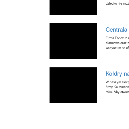
dziecko nie moż
Centrala
Firma Fonex to r
alarmowa oraz z
wszystkim na ef
Kołdry n
W naszym sklepi
firmy Kauffmann
roku. Aby otwie