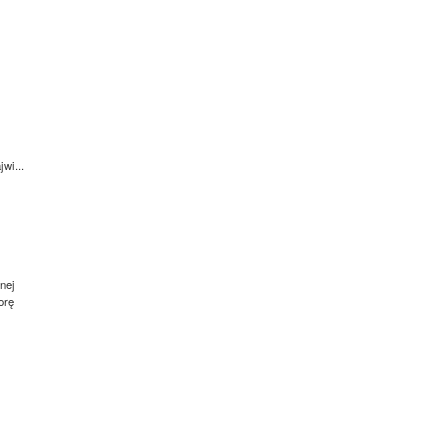
wi...
nej
orę