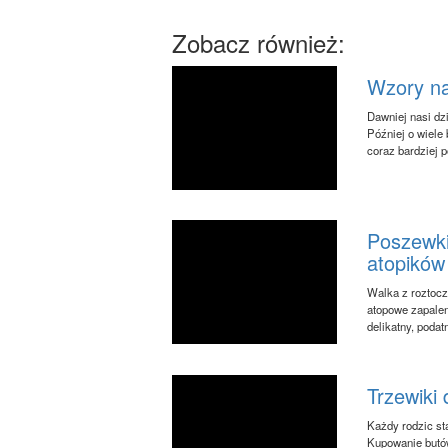
Zobacz również:
Wzory na 
Dawniej nasi dz
Później o wiele 
coraz bardziej p
Poszewki
atopików
Walka z roztoc
atopowe zapalen
delikatny, podat
Trzewiki 
Każdy rodzic st
Kupowanie butów