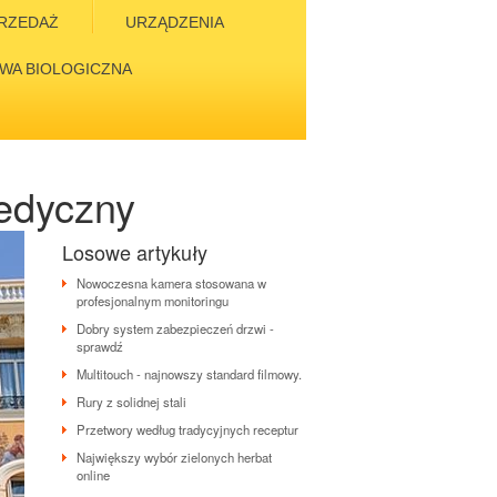
RZEDAŻ
URZĄDZENIA
WA BIOLOGICZNA
medyczny
Losowe artykuły
Nowoczesna kamera stosowana w
profesjonalnym monitoringu
Dobry system zabezpieczeń drzwi -
sprawdź
Multitouch - najnowszy standard filmowy.
Rury z solidnej stali
Przetwory według tradycyjnych receptur
Największy wybór zielonych herbat
online