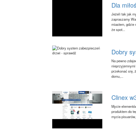
Dla miło
Jeżeli tak jak m
zapraszamy Was
miastem, gdzie 
że spot...
Dobry sy
Na pewno zdajec
nieprzyjemnymi 
przekonać się, 
domu,...
Clinex w3
Mycie elementó
produktem do teg
mycia pisuarów,