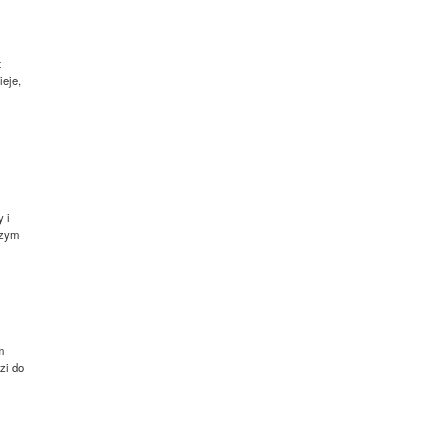
t
ieje,
 i
szym
m
zi do