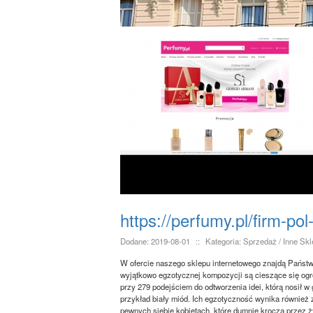
https://perfumy.pl/firm-po
Dodane: 2019-08-01
::
Kategoria: Sprzedaż / Inne Sk
W ofercie naszego sklepu internetowego znajdą Państw
wyjątkowo egzotycznej kompozycji są cieszące się ogr
przy 279 podejściem do odtworzenia idei, którą nosił 
przykład biały miód. Ich egzotyczność wynika również
pewnych siebie kobietach, które dumnie kroczą przez ż