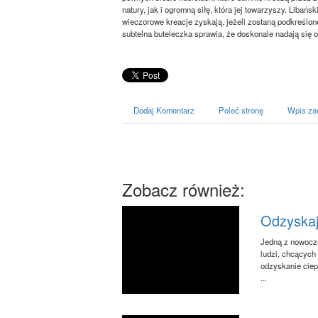
natury, jak i ogromną siłę, która jej towarzyszy. Libań
wieczorowe kreacje zyskają, jeżeli zostaną podkreślone
subtelna buteleczka sprawia, że doskonale nadają się o
Dodaj Komentarz
Poleć stronę
Wpis za
Zobacz również:
Odzyskaj
Jedną z nowocze
ludzi, chcących
odzyskanie ciep
...