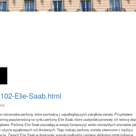
l-102-Elie-Saab.html
lepy
o różnorodne perfumy, które pochodzą z najodleglejszych zakątków świata. Przykładem
omną popularnością na rynku perfumy Elie Saab, które usatysfakcjonowały ich twórcę dop
w głowie. Perfumy Elie Saab posiadają w swojej kompozycji wiele niezwykłych aromatów ja
 z użycia wyjątkowych nut drzewnych. Tego rodzaju perfumy zostały stworzone z myślą o
ycie. Zapach Elie Saab w doskonały sposób podkreśla zarówno delikatną istotę kobiecej