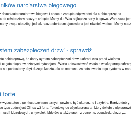
śników narciarstwa biegowego
y doceniacie narciarstwo biegowe i chcecie zakupić odpowiedni dla siebie sprzęt, to
 do odwiedzin w naszym sklepie. Mamy dla Was najlepsze narty biegowe. Warszawa jes
mamy swoją siedzibę, jednak nasza oferta umiejscowiona jest również w sieci. Mamy nadz
stem zabezpieczeń drzwi - sprawdź
ie sobie sprawę, że dobry system zabezpieczeń drzwi uchroni was przed wieloma
i często nieprzewidzianymi sytuacjami. Warto zainwestować właśnie w taką formę ochrony
że nie poniesiemy zbyt dużego kosztu, ale od momentu zainstalowania tego systemu w na
 forte
w wyposażenia pomieszczeń sanitarnych powinno być skuteczne i szybkie. Bardzo dobry
o typu zadań jest Clinex w3 forte. To gotowy do użycia preparat, który świetnie się sprawd
 muszli klozetowych, umywalek, bidetów, a także spoin z cementu, posadzek, glazury...