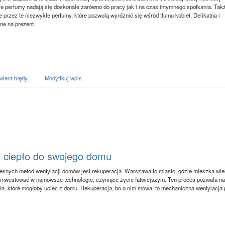
skie perfumy nadają się doskonale zarówno do pracy jak i na czas intymnego spotkania. Tak
 przez te niezwykłe perfumy, które pozwolą wyróżnić się wśród tłumu kobiet. Delikatna i
ne na prezent.
wiera błędy
Modyfikuj wpis
 ciepło do swojego domu
snych metod wentylacji domów jest rekuperacja. Warszawa to miasto, gdzie mieszka wie
 inwestować w najnowsze technologie, czyniące życie łatwiejszym. Ten proces pozwala na
ła, które mogłoby uciec z domu. Rekuperacja, bo o nim mowa, to mechaniczna wentylacja 