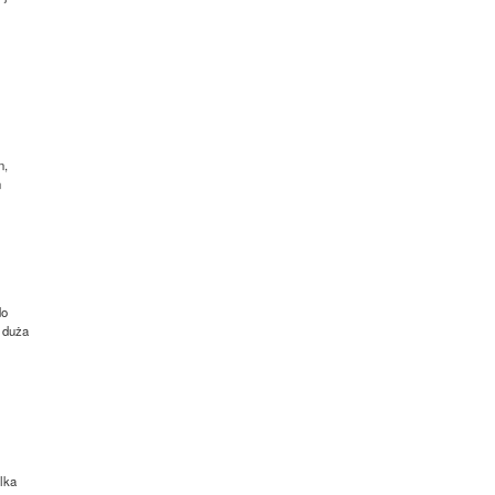
n,
n
do
t duża
lka