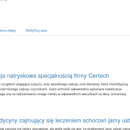
wiera błędy
Modyfikuj wpis
cja natryskowa specjalnością firmy Certech
 urządzeń ulegające zużyciu, oraz wszelkiego rodzaju inne elementy, które chcielibyśmy
zed różnego rodzaju czynnikami, może ochronić odpowiednio wykonana metalizacja
ega ona na natryskiwaniu innego metalu w odpowiednich warunkach na dany ochraniany
dycyny zajmujący się leczeniem schorzeń jamy ust
w zajmuje się lekarz stomatolog, ale wiele osób nie wie, że problemami jamy ustnej zajm