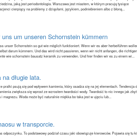
ziedzina, jaką jest periodontologia. Warszawa jest miastem, w którym pracują tysiące
acjenci cierpiący na problemy z dziąsłami, językiem, podniebieniem albo z błoną...
 uns um unseren Schornstein kümmern
s unser Schornstein so gut wie möglich funktioniert. Wenn wir es aber herbeiführen wolle
selbst darum kümmern. Und das wird nicht passieren, wenn wir nicht anfangen, die richtige
nte wie schornstein bausatz keramik zu verwenden. Und hier finden wir es zu einem wi...
 na długie lata.
że pralki psują się pod wpływem kamienia, który osadza się na jej elementach. Tendencja 
amienia zwiększa się wprost ze wzrostem twardości wody. Twardość to nic innego jak zby
a i magnezu. Woda może być naturalnie miękka bo taka jest w ujęciu lub...
haosu w transporcie.
as odpoczynku. To podstawowy podział czasu jaki obowiązuje kierowców. Pojawia się tu ki