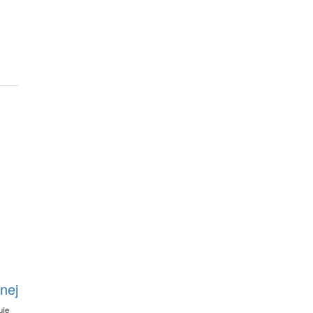
nej
uje