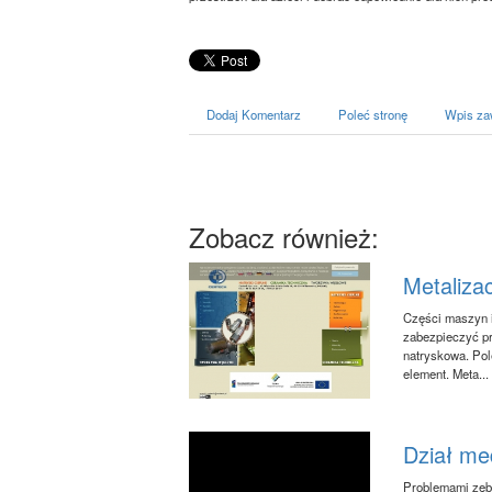
Dodaj Komentarz
Poleć stronę
Wpis za
Zobacz również:
Metaliza
Części maszyn i
zabezpieczyć pr
natryskowa. Pol
element. Meta...
Dział me
Problemami zębó