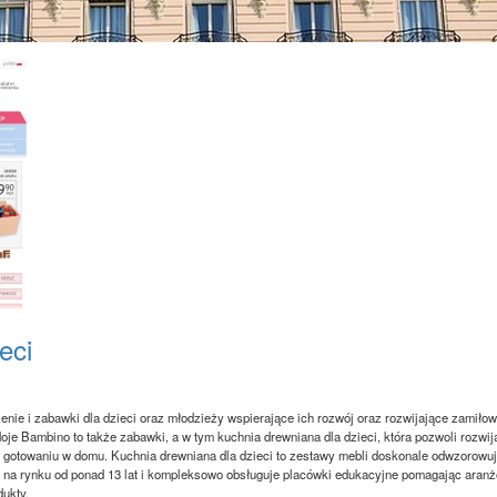
eci
nie i zabawki dla dzieci oraz młodzieży wspierające ich rozwój oraz rozwijające zamiło
 Moje Bambino to także zabawki, a w tym kuchnia drewniana dla dzieci, która pozwoli rozwij
h gotowaniu w domu. Kuchnia drewniana dla dzieci to zestawy mebli doskonale odwzorowu
e na rynku od ponad 13 lat i kompleksowo obsługuje placówki edukacyjne pomagając aran
dukty.