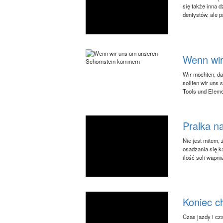
się także inna d
dentystów, ale p
Wenn wir
Wir möchten, das
sollten wir uns 
Tools und Eleme
Pralka na
Nie jest mitem, 
osadzania się k
ilość soli wapni
Koniec c
Czas jazdy i cz