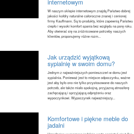
internetowym
W naszym sklepie internetowym znajdą Państwo dobrej
jakości kołdry naturalne całoroczne znanej i cenionej
firmy Kauffmann. Są to produkty, które zapewnią Państwu
ciepło i wysoki komfort spania bez względu na porę roku.
Aby otwierać się na zróżnicowane potrzeby naszych
klientów, proponujemy różne rozm...
Jak urządzić wyjątkową
sypialnię w swoim domu?
Jednym z najważniejszych pomieszczeń w domu jest
sypialnia. Ponieważ jest to miejsce odpoczynku, ważne
jest aby było ono nie tylko przystosowane do naszych
potrzeb, ale także miało spokojną, przyjazną atmosferę
zachęcającą i sprzyjającą odprężeniu oraz
wypoczynkowi. Wypoczynek najważniejszy...
Komfortowe i piękne meble do
jadalni
Urządzając wymarzoną jadalnię warto pamiętać nie tylko