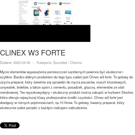
CLINEX W3 FORTE
Dodane: 2023-04-06
::
Kategoria: Sprzedaż / Chemia
Mycie elementów wyposażenia pomieszczeń sanitarnych powinno być skuteczne i
szybkie. Bardzo dobrym produktem do tego typu zadań jest Clinex w3 forte. To gotowy do
użycia preparat, który świetnie się sprawdzi do mycia pisuarów, muszli klozetowych,
umywalek, bidetów, a także spoin z cementu, posadzek, glazury, elementów ze stali
nierdzewnej. Ten wysokowydajny i skuteczny produkt można zakupić w hurtowni Stocker,
która oferuje najwyższej klasy profesjonalne środki czystości. Clinex w3 forte jest
dostępny w różnych pojemnościach, np.10 litrów. To gotowy, kwaśny preparat, który
skutecznie sobie poradzi z każdym rodzajem zabrudzenia.