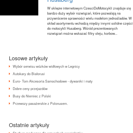
W sklepie internetowym CzesciDoMotocykli znajduje się
bardzo duży wybór rozwiązań, które pozwalają na
przywrócenie sprawności wielu modelom jednośladów. W
skład asortymentu wchodzą między innymi solidne części
do motocykli Husaberg. Wśród prezentowanych
rozwiązań można wskazać filtry oleju, korbow...
Losowe artykuły
Wybór serwisu wózków widłowych w Legnicy
Autokary do Białorusi
Euro- Tom Akcesoria Samochodowe - dywaniki i maty
Dobre ceny przejazdów
Busy do Niemiec z Polski
Przewozy pasażerskie z Polonusem.
Ostatnie artykuły
Studium medyczne dla przyszłych specjalistów