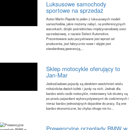
Luksusowe samochody
sportowe na sprzedaż
Aston Martin Rapide to jeden z luksusowych modeli
samochodów, jakie możemy nabyć, na preferencyjnych
warunkach, dzięki pośrednictwu międzynarodowej sieci
sprzedażowej, o nazwie Select-Automotive.
Prezentowane auto pozyskiwane jest wprost od
producenta, jest fabrycznie nowe i objęte jest
standardową gwarancją,...
Sklep motocykle oferujący to
Jan-Mar
Jednośladowe pojazdy są obiektem westchnień wielu
miłośników dwóch kółek i jazdy na nich. Jednak dla
bardzo wielu osób motocykle, motorowery lub skutery są
po prostu pojazdami wykorzystywanymi do codziennych i
nieraz bardzo jednostajnych dojazdów do pracy. Są one
bardzo ekonomiczne, bo chyba nikogo nie trz...
Prewencyjne przeglądy BMW w