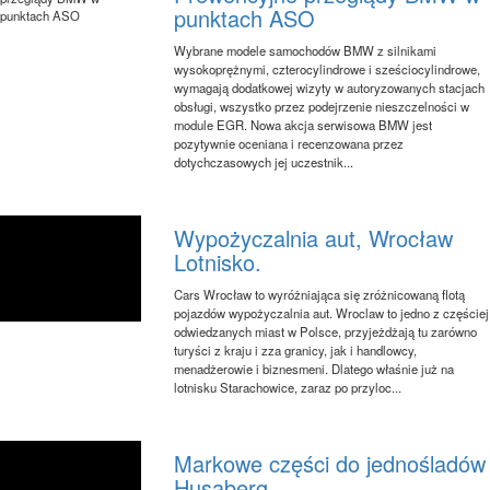
punktach ASO
Wybrane modele samochodów BMW z silnikami
wysokoprężnymi, czterocylindrowe i sześciocylindrowe,
wymagają dodatkowej wizyty w autoryzowanych stacjach
obsługi, wszystko przez podejrzenie nieszczelności w
module EGR. Nowa akcja serwisowa BMW jest
pozytywnie oceniana i recenzowana przez
dotychczasowych jej uczestnik...
Wypożyczalnia aut, Wrocław
Lotnisko.
Cars Wrocław to wyróżniająca się zróżnicowaną flotą
pojazdów wypożyczalnia aut. Wroclaw to jedno z częściej
odwiedzanych miast w Polsce, przyjeżdżają tu zarówno
turyści z kraju i zza granicy, jak i handlowcy,
menadżerowie i biznesmeni. Dlatego właśnie już na
lotnisku Starachowice, zaraz po przyloc...
Markowe części do jednośladów
Husaberg